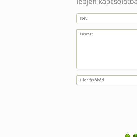
lépjen kapcsolatba
Név
Üzenet
Ellenőrzőkód