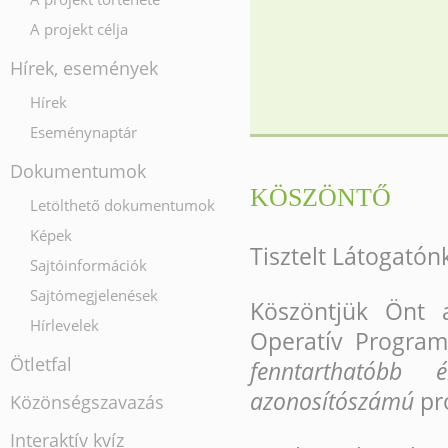
A projekt célja
Hírek, események
Hírek
Eseménynaptár
Dokumentumok
KÖSZÖNTŐ
Letölthető dokumentumok
Képek
Tisztelt Látogatón
Sajtóinformációk
Sajtómegjelenések
Köszöntjük Önt 
Hírlevelek
Operatív Progra
Ötletfal
fenntarthatóbb 
azonosítószámú
pr
Közönségszavazás
Interaktív kvíz