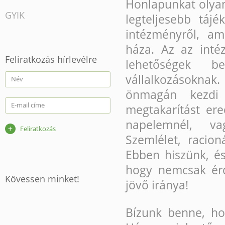
Honlapunkat olyan
GYIK
legteljesebb táj
intézményről, am
háza. Az az int
Feliratkozás hírlevélre
lehetőségek b
vállalkozásoknak.
Név
önmagán kezdi 
E-mail címe
megtakarítást er
napelemnél, va
Szemlélet, racion
Ebben hiszünk, é
hogy nemcsak érd
Kövessen minket!
jövő iránya!
Bízunk benne, ho