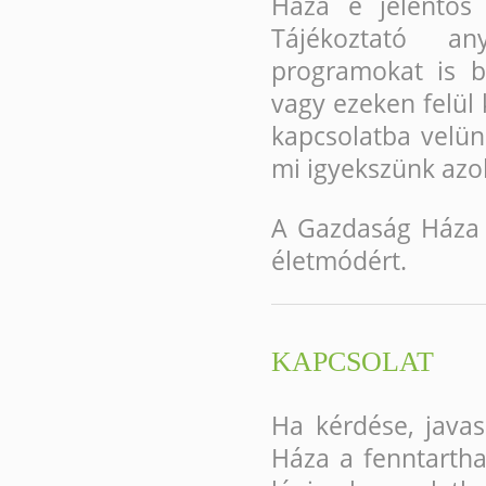
Háza e jelentős 
Tájékoztató an
programokat is 
vagy ezeken felül
kapcsolatba velün
mi igyekszünk azo
A Gazdaság Háza Ö
életmódért.
KAPCSOLAT
Ha kérdése, java
Háza a fenntartha